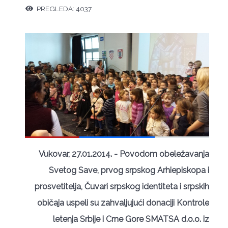
PREGLEDA: 4037
Vukovar, 27.01.2014. - Povodom obeležavanja
Svetog Save, prvog srpskog Arhiepiskopa i
prosvetitelja, Čuvari srpskog identiteta i srpskih
običaja uspeli su zahvaljujući donaciji Kontrole
letenja Srbije i Crne Gore SMATSA d.o.o. iz