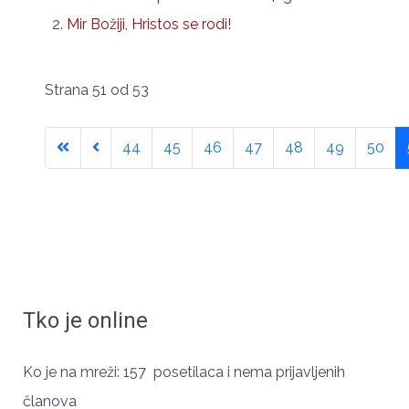
Mir Božiji, Hristos se rodi!
Strana 51 od 53
44
45
46
47
48
49
50
Tko je online
ЧУВАРИ СРПСКОГ ИДЕНТИТЕТА
Ko je na mreži: 157 posetilaca i nema prijavljenih
članova