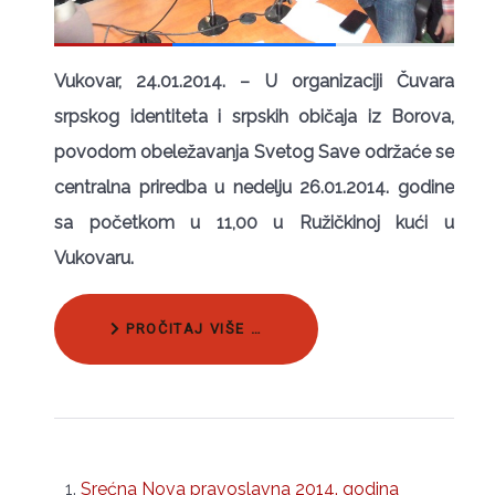
Vukovar, 24.01.2014. – U organizaciji Čuvara
srpskog identiteta i srpskih običaja iz Borova,
povodom obeležavanja Svetog Save održaće se
centralna priredba u nedelju 26.01.2014. godine
sa početkom u 11,00 u Ružičkinoj kući u
Vukovaru.
PROČITAJ VIŠE …
Srećna Nova pravoslavna 2014. godina