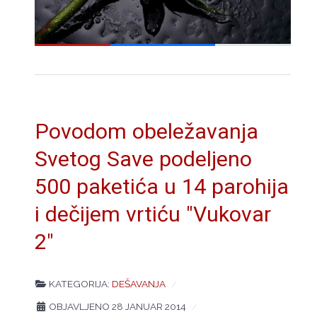
Povodom obeležavanja
Svetog Save podeljeno
500 paketića u 14 parohija
i dečijem vrtiću "Vukovar
2"
KATEGORIJA:
DEŠAVANJA
OBJAVLJENO 28 JANUAR 2014