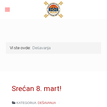
Vi ste ovde:
Dešavanja
Srećan 8. mart!
KATEGORIJA:
DEŠAVANJA