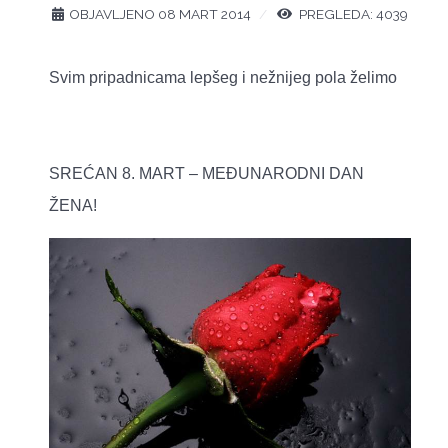
OBJAVLJENO 08 MART 2014
PREGLEDA: 4039
Svim pripadnicama lepšeg i nežnijeg pola želimo
SREĆAN 8. MART – MEĐUNARODNI DAN
ŽENA!