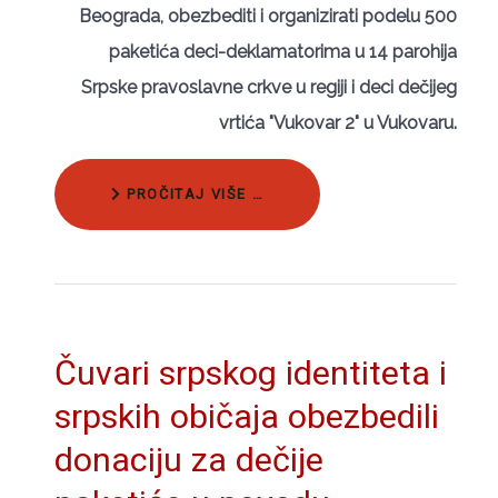
Beograda, obezbediti i organizirati podelu 500
paketića deci-deklamatorima u 14 parohija
Srpske pravoslavne crkve u regiji i deci dečijeg
vrtića "Vukovar 2" u Vukovaru.
PROČITAJ VIŠE …
Čuvari srpskog identiteta i
srpskih običaja obezbedili
donaciju za dečije