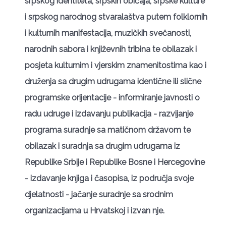
srpskog identiteta, srpskih običaja, srpske kulture
i srpskog narodnog
stvaralaštva putem folklornih
i kulturnih manifestacija, muzičkih svečanosti,
narodnih
sabora i književnih tribina te obilazak i
posjeta kulturnim i vjerskim znamenitostima kao i
druženja sa drugim udrugama identične ili slične
programske orijentacije
- informiranje javnosti o
radu udruge i izdavanju publikacija
- razvijanje
programa suradnje sa matičnom državom te
obilazak i suradnja sa drugim
udrugama iz
Republike Srbije i Republike Bosne i Hercegovine
- izdavanje knjiga i časopisa, iz područja svoje
djelatnosti
- jačanje suradnje sa srodnim
organizacijama u Hrvatskoj i izvan nje.