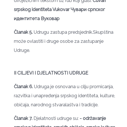
dvojezičnim tekstom uz rub koji glasi:
Čuvari
srpskog identiteta
Vukovar
Чувари српског
идентитета
Вуковар
Članak 5.
Udrugu zastupa predsjednik.Skupština
može ovlastiti i druge osobe za zastupanje
Udruge.
II CILJEVI I DJELATNOSTI UDRUGE
Članak 6.
Udruga je osnovana u cilju promicanja,
razvitka i unapređenja srpskog identiteta, kulture,
običaja, narodnog stvaralaštva i tradicije.
Članak 7.
Djelatnosti udruge su:
- održavanje