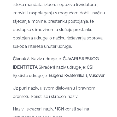
isteka mandata, izboru i opozivu likvidatora ,
imovini i raspolaganju s mogućom dobiti, načinu
stjecanja imovine, prestanku postojanja, te
postupku s imovinom u slučaju prestanku
postojanja udruge, o načinu rješavanja sporova i
sukoba interesa unutar udruge.
Članak 2.
Naziv udruge je:
ČUVARI SRPSKOG
IDENTITETA
Skraćeni naziv udruge je:
ČSI
Sjedište udruge je:
Eugena Kvaternika 1, Vukovar
Uz puni naziv, u svom djelovanju i pravnom
prometu, koristi se i skraćeni naziv.
Naziv i skraćeni naziv,
ЧСИ
koristi se i na