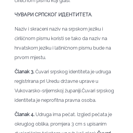
ćiriličnom pismu koji glasi:
ЧУВАРИ СРПСКОГ ИДЕНТИТЕТА
.
Naziv i skraćeni naziv na srpskom jeziku i
ćiriličnom pismu koristi se tako da naziv na
hrvatskom jeziku i latiničnom pismu bude na
prvom mjestu.
Članak 3.
Čuvari srpskog identiteta je udruga
registrirana pri Uredu državne uprave u
Vukovarsko-srijemskoj županiji.Čuvari srpskog
identiteta je neprofitna pravna osoba.
Članak 4.
Udruga ima pečat. Izgled pečata je
okruglog oblika, promjera 3 cm s upisanim