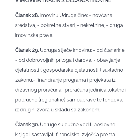
V IMOVINA I NAČIN STJECANJA IMOVINE
Članak 28.
Imovinu Udruge čine: - novčana
sredstva, - pokretne stvari, - nekretnine, - druga
imovinska prava.
Članak 29.
Udruga stječe imovinu: - od članarine,
- od dobrovoljnih priloga i darova, - obavljanje
djelatnosti ( gospodarske djelatnosti ) sukladno
zakonu,- financiranje programa i projekata iz
državnog proračuna i proračuna jedinica lokalne i
područne (regionalne) samouprave te fondova, -
iz drugih izvora u skladu sa zakonom.
Članak 30.
Udruge su dužne voditi poslovne
knjige i sastavljati financijska izvješća prema