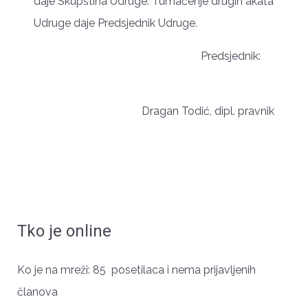
daje Skupština Udruge. Tumačenje drugih akata
Udruge daje Predsjednik Udruge.
Predsjednik:
Dragan Todić, dipl. pravnik
Tko je online
ЧУВАРИ СРПСКОГ ИДЕНТИТЕТА
Ko je na mreži: 85 posetilaca i nema prijavljenih
članova