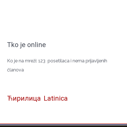
Tko je online
ЧУВАРИ СРПСКОГ ИДЕНТИТЕТА
Ko je na mreži: 123 posetilaca i nema prijavljenih
članova
Ћирилица
Latinica