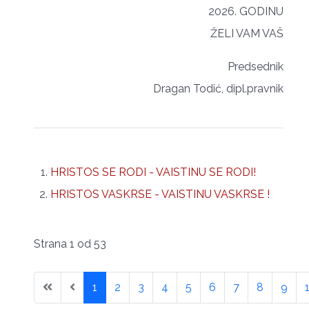
2026. GODINU
ŽELI VAM VAŠ
Predsednik
Dragan Todić, dipl.pravnik
HRISTOS SE RODI - VAISTINU SE RODI!
HRISTOS VASKRSE - VAISTINU VASKRSE !
Strana 1 od 53
1
2
3
4
5
6
7
8
9