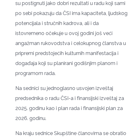
su postignuti jako dobri rezultati u radu koji sami
po sebi pokazuju da ČSI ima kapaciteta, ljudskog
potencijala i stručnih kadrova, ali i da
istovremeno očekuje u ovoj godini još veći
angažman rukovodstva i celokupnog članstva u
pripremi predstojećih kulturnih manifestacija i
događaja koji su planirani godišnjim planom i
programom rada.
Na sednici su jednoglasno usvojen izveštaj
predsednika o radu ČSI-a i finansijski izveštaj za
2025. godinu kao i plan rada i finansijski plan za
2026. godinu.
Na kraju sednice Skupštine članovima se obratio