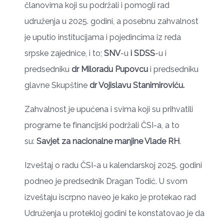
članovima koji su podržali i pomogli rad
udruženja u 2025. godini, a posebnu zahvalnost
je uputio institucijama i pojedincima iz reda
srpske zajednice, i to;
SNV
-u
i
SDSS
-u i
predsedniku
dr Miloradu
Pupovcu
i predsedniku
glavne Skupštine
dr Vojislavu Stanimiroviću.
Zahvalnost je upućena i svima koji su prihvatili
programe te financijski podržali ČSI-a, a to
su:
Savjet za nacionalne manjine Vlade RH
.
Izveštaj o radu ČSI-a u kalendarskoj 2025. godini
podneo je predsednik Dragan Todić. U svom
izveštaju iscrpno naveo je kako je protekao rad
Udruženja u protekloj godini te konstatovao je da