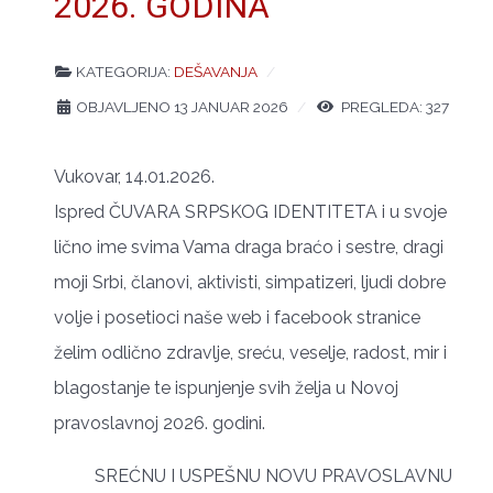
2026. GODINA
KATEGORIJA:
DEŠAVANJA
OBJAVLJENO 13 JANUAR 2026
PREGLEDA: 327
Vukovar, 14.01.2026.
Ispred ČUVARA SRPSKOG IDENTITETA i u svoje
lično ime svima Vama draga braćo i sestre, dragi
moji Srbi, članovi, aktivisti, simpatizeri, ljudi dobre
volje i posetioci naše web i facebook stranice
želim odlično zdravlje, sreću, veselje, radost, mir i
blagostanje te ispunjenje svih želja u Novoj
pravoslavnoj 2026. godini.
SREĆNU I USPEŠNU NOVU PRAVOSLAVNU