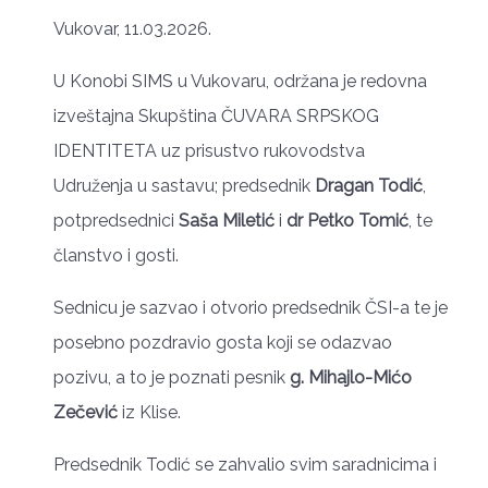
Vukovar, 11.03.2026.
U Konobi SIMS u Vukovaru, održana je redovna
izveštajna Skupština ČUVARA SRPSKOG
IDENTITETA uz prisustvo rukovodstva
Udruženja u sastavu; predsednik
Dragan Todić
,
potpredsednici
Saša Miletić
i
dr Petko Tomić
, te
članstvo i gosti.
Sednicu je sazvao i otvorio predsednik ČSI-a te je
posebno pozdravio gosta koji se odazvao
pozivu, a to je poznati pesnik
g. Mihajlo-Mićo
Zečević
iz Klise.
Predsednik Todić se zahvalio svim saradnicima i