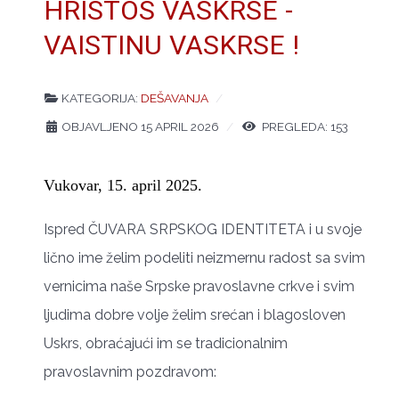
HRISTOS VASKRSE -
VAISTINU VASKRSE !
KATEGORIJA:
DEŠAVANJA
OBJAVLJENO 15 APRIL 2026
PREGLEDA: 153
Vukovar, 15. april 2025.
Ispred ČUVARA SRPSKOG IDENTITETA i u svoje
lično ime želim podeliti neizmernu radost sa svim
vernicima naše Srpske pravoslavne crkve i svim
ljudima dobre volje želim srećan i blagosloven
Uskrs, obraćajući im se tradicionalnim
pravoslavnim pozdravom: