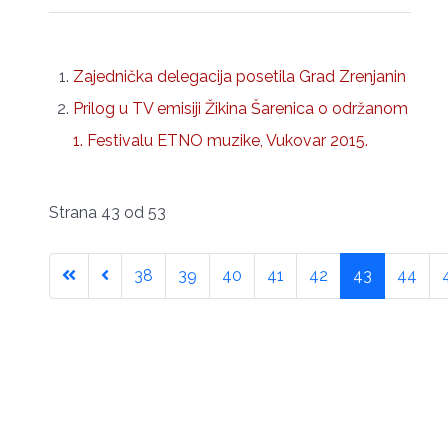
Zajednička delegacija posetila Grad Zrenjanin
Prilog u TV emisiji Žikina Šarenica o održanom
1. Festivalu ETNO muzike, Vukovar 2015.
Strana 43 od 53
38
39
40
41
42
43
44