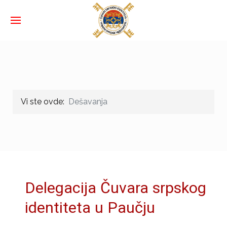
Vi ste ovde:
Dešavanja
Delegacija Čuvara srpskog
identiteta u Paučju