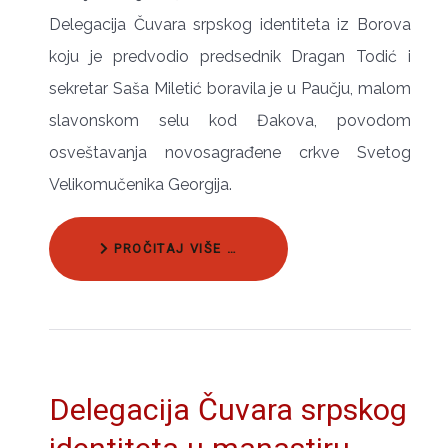
Delegacija Čuvara srpskog identiteta iz Borova
koju je predvodio predsednik Dragan Todić i
sekretar Saša Miletić boravila je u Paučju, malom
slavonskom selu kod Đakova, povodom
osveštavanja novosagrađene crkve Svetog
Velikomučenika Georgija.
PROČITAJ VIŠE …
Delegacija Čuvara srpskog