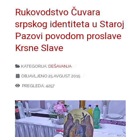
Rukоvоdstvо Čuvаrа
srpskоg idеntitеtа u Stаrој
Pаzоvi pоvоdоm prоslаvе
Krsnе Slаvе
KATEGORIJA:
DEŠAVANJA
OBJAVLJENO 25 AVGUST 2015
PREGLEDA: 4257