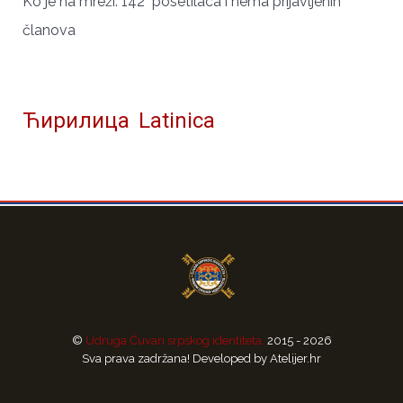
Ko je na mreži: 142 posetilaca i nema prijavljenih
članova
Ћирилица
Latinica
©
Udruga Čuvari srpskog identiteta.
2015 - 2026
Sva prava zadržana! Developed by Atelijer.hr