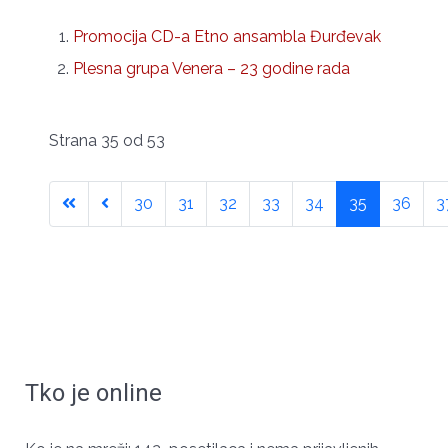
Promocija CD-a Etno ansambla Đurđevak
Plesna grupa Venera – 23 godine rada
Strana 35 od 53
30
31
32
33
34
35
36
3
Tko je online
ЧУВАРИ СРПСКОГ ИДЕНТИТЕТА