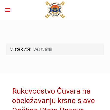
Vi ste ovde:
Dešavanja
Rukovodstvo Čuvara na
obeležavanju krsne slave