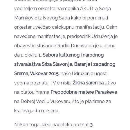
voditeljem orkestra harmonika AKUD-a Sonja
Marinković iz Novog Sada kako bi pomenuti
orkestar uveličao celokupnu manifestaciju. Osim
navedene manifestacije, predsednik Udruženja je
obavestio slušaoce Radio Dunava da je u planu
da u okviru
1. Sabora kulturnog i narodnog
stvaralaštva Srba Slavonije, Baranje i zapadnog
Srema, Vukovar 2015.
naše Udruženje ugosti
veoma poznatu TV emisiju
Žikina šarenica
uživo
na platou hrama
Prepodobne matere Paraskeve
na Dobroj Vodi u Vukovaru, što je planirano za
kraj avgusta meseca.
Nakon toga, sledi nadaleko poznat
3.