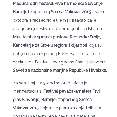
Međunarodni festival Prva harmonika Slavonije,
Baranje i zapadnog Srema, Vukovar 2015.
krajem
oktobra. Predsednik je u emisiji istakao da je
ovogodišnji Festival potpomognut sredstvima
Ministarstva spoljnih poslova Republike Srbije,
Kancelarije za Srbe u regionu i dijaspori
, koja su
dobijena putem javnog konkursa. Isto tako se
očekuje da Festival i ove godine finansijski podrži
Savet za nacionalne manjine Republike Hrvatske.
Za sam kraj 2015. godine predviđena je
manifestacija
1. Festival pevača-amatera Prvi
glas Slavonije, Baranje i zapadnog Srema,
Vukovar 2015.
kojom se planiraju objediniti sva
dosadašnja takmičenja pevača amatera na