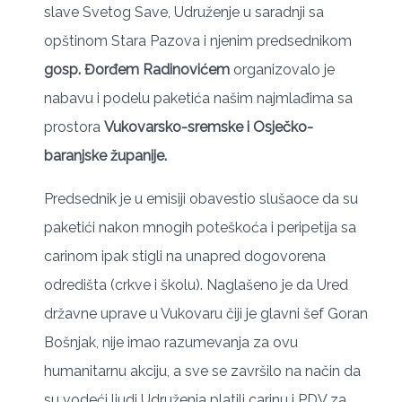
slave Svetog Save, Udruženje u saradnji sa
opštinom Stara Pazova i njenim predsednikom
gosp. Đorđem Radinovićem
organizovalo je
nabavu i podelu paketića našim najmlađima sa
prostora
Vukovarsko-sremske i Osječko-
baranjske županije.
Predsednik je u emisiji obavestio slušaoce da su
paketići nakon mnogih poteškoća i peripetija sa
carinom ipak stigli na unapred dogovorena
odredišta (crkve i školu). Naglašeno je da Ured
državne uprave u Vukovaru čiji je glavni šef Goran
Bošnjak, nije imao razumevanja za ovu
humanitarnu akciju, a sve se završilo na način da
su vodeći ljudi Udruženja platili carinu i PDV za