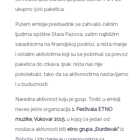
ukupno 500 paketića.
Putem emisije predsednik se zahvalio čelnim
ljudima opštine Stara Pazova, zatim najbližim
saradnicima na finansijskoj podršci, a ništa manje
i ostalim aktivistima koji su se pobrinuli za prevoz
paketića do crkava. Ipak, ništa nas nije
pokolebalo, tako da sa aktivnostima nastavljamo
i u budućnosti.
Naredna aktivnost koju je gosp. Todić u emisiji
naveo jeste organizacija
1. Festivala ETNO
muzike, Vukovar 2015.
u kojoj će jedan od
nosilaca aktivnosti biti
etno grupa „Đurđevak“
iz
Bobote. Udruženje je u pregovorima sa