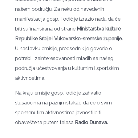
našem području. Za neku od navedenih
manifestacija gosp. Todić je izrazio nadu da će
biti sufinansirana od strane
Ministarstva kulture
Republike Srbije i Vukovarsko-sremske županije.
U nastavku emisije, predsednik je govorio o
potrebi i zainteresovanosti mladih sa našeg
područja učestvovanja u kulturnim i sportskim
aktivnostima.
Na kraju emisije gosp.Todić je zahvalio
slušaocima na pažnji i istakao da će o svim
spomenutim aktivnostima javnosti biti
obaveštena putem talasa
Radio Dunava.