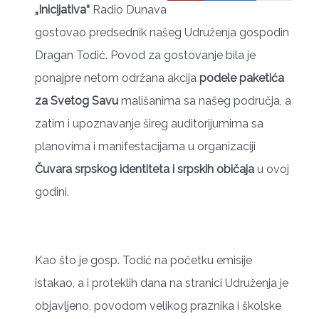
„Inicijativa“
Radio Dunava
gostovao predsednik našeg Udruženja gospodin
Dragan Todić. Povod za gostovanje bila je
ponajpre netom održana akcija
podele paketića
za Svetog Savu
mališanima sa našeg područja, a
zatim i upoznavanje šireg auditorijumima sa
planovima i manifestacijama u organizaciji
Čuvara srpskog identiteta i srpskih običaja
u ovoj
godini.
Kao što je gosp. Todić na početku emisije
istakao, a i proteklih dana na stranici Udruženja je
objavljeno, povodom velikog praznika i školske